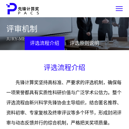
评审机制
JURY-MECHANISMQTO
首页
评选流程介绍
评选原则说明
奖项介绍
评选流程介绍
奖项类别
先锋计算奖坚持高标准、严要求的评选机制，确保每
评审机制
一项荣誉都具有实质性科研价值与广泛学术公信力。整个
评选流程由新兴科学先锋协会主导组织，结合匿名推荐、
获奖成果展示
资料初审、专家复核及终审评议等多个环节，形成封闭评
审与动态反馈并行的综合机制，严格把关奖项质量。
参评指南