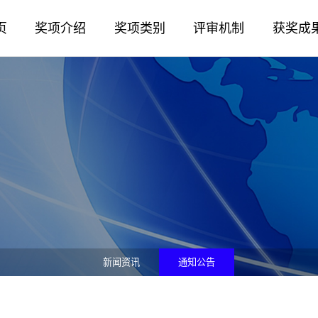
页
奖项介绍
奖项类别
评审机制
获奖成
新闻资讯
通知公告