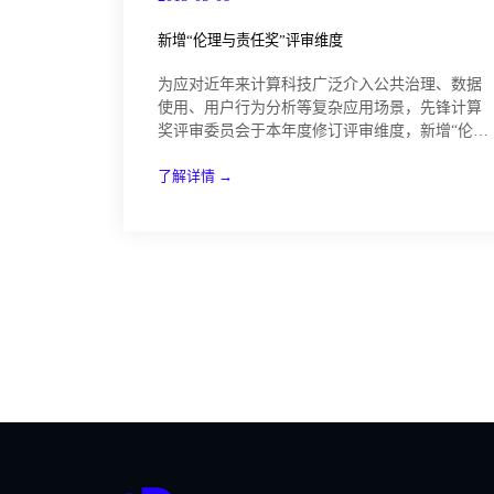
新增“伦理与责任奖”评审维度
为应对近年来计算科技广泛介入公共治理、数据
使用、用户行为分析等复杂应用场景，先锋计算
奖评审委员会于本年度修订评审维度，新增“伦理
与社会责任影响”指标，并设立独立奖项类别“科
了解详情 →
技伦理与责任奖”。该奖项旨在表彰那些在成果开
发与部署过程中主动引入技术规范、风险审查、
公众沟通与伦理透明机制的实践团队，推动技术
与社会价值体系的良性融合。新奖项自本年度起
开始接受提名，首届预计将评出1–2项成果。协会
表示，科技的