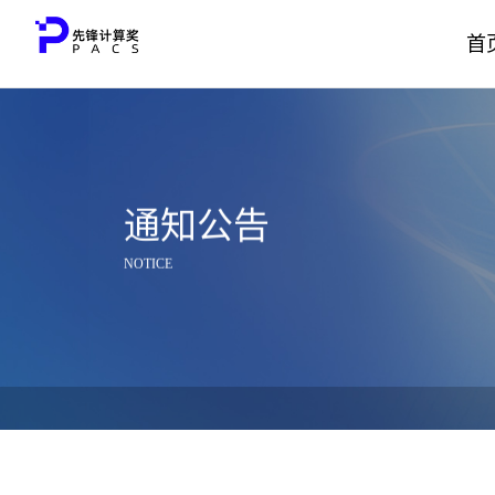
首
首页
通知公告
奖项介绍
NOTICE
奖项类别
评审机制
获奖成果展示
参评指南