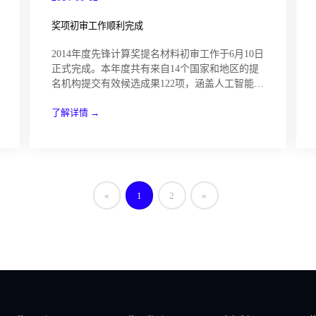
管理人员。会议
奖项初审工作顺利完成
2014年度先锋计算奖提名材料初审工作于6月10日
正式完成。本年度共有来自14个国家和地区的提
名机构提交有效候选成果122项，涵盖人工智能、
计算建模、人机交互、基础算法等多个技术方
了解详情 →
向。初审阶段由秘书处负责组织专家组对提交材
料进行真实性、完整性与形式合规性审核，筛选
结果已反馈至提名单位邮箱。入围项目将进入7月
开展的专业评审阶段，预计8月完成复审排序。协
会秘书处对各合作机构的积极支持表示感谢，并
提醒入
«
1
2
»